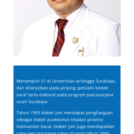
Menempuh S1 di Universitas airlangga Surabaya,
dan dilanjutkan pada jenjang spesialis bedah
saraf serta doktoral pada program pascasarjana
unair Surabaya.
Tahun 1993 dokter Joni mendapat penghargaan
sebagai dokter puskesmas teladan provinsi
Kalimantan barat. Dokter joni juga mendapatkan
satya lencana karya satya 10 pada tahun 2006