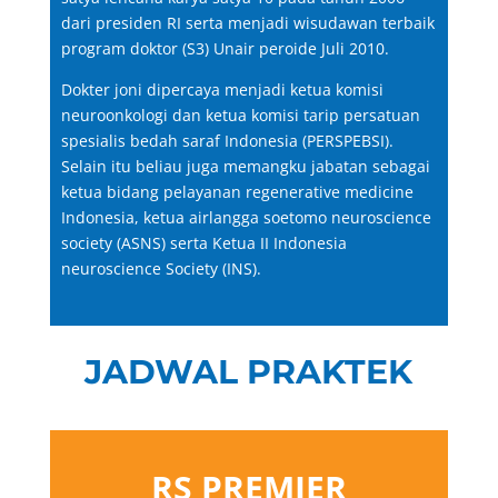
dari presiden RI serta menjadi wisudawan terbaik
program doktor (S3) Unair peroide Juli 2010.
Dokter joni dipercaya menjadi ketua komisi
neuroonkologi dan ketua komisi tarip persatuan
spesialis bedah saraf Indonesia (PERSPEBSI).
Selain itu beliau juga memangku jabatan sebagai
ketua bidang pelayanan regenerative medicine
Indonesia, ketua airlangga soetomo neuroscience
society (ASNS) serta Ketua II Indonesia
neuroscience Society (INS).
JADWAL PRAKTEK
RS PREMIER