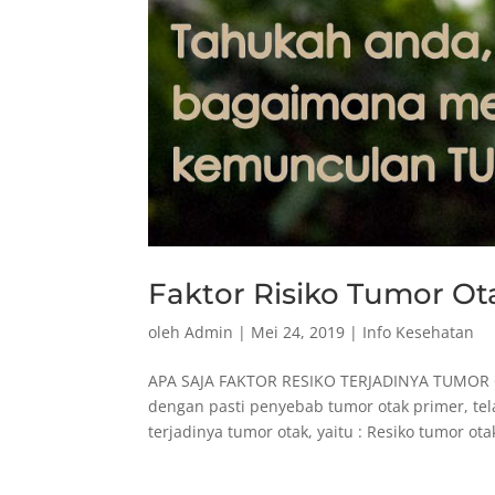
Faktor Risiko Tumor Ot
oleh
Admin
|
Mei 24, 2019
|
Info Kesehatan
APA SAJA FAKTOR RESIKO TERJADINYA TUMOR O
dengan pasti penyebab tumor otak primer, tel
terjadinya tumor otak, yaitu : Resiko tumor ota