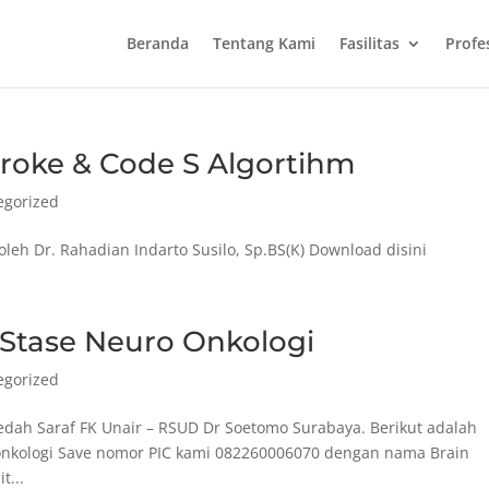
Beranda
Tentang Kami
Fasilitas
Profe
troke & Code S Algortihm
egorized
oleh Dr. Rahadian Indarto Susilo, Sp.BS(K) Download disini
Stase Neuro Onkologi
egorized
Bedah Saraf FK Unair – RSUD Dr Soetomo Surabaya. Berikut adalah
roonkologi Save nomor PIC kami 082260006070 dengan nama Brain
t...