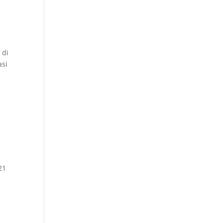
 di
asi
21