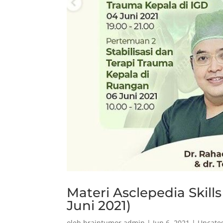
Materi Asclepedia Skill
Juni 2021)
oleh
braintumor admin
|
Jun 6, 2021
|
Uncate