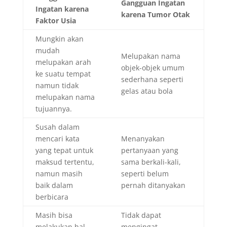
Gangguan Ingatan
Ingatan karena
karena Tumor Otak
Faktor Usia
Mungkin akan
mudah
Melupakan nama
melupakan arah
objek-objek umum
ke suatu tempat
sederhana seperti
namun tidak
gelas atau bola
melupakan nama
tujuannya.
Susah dalam
mencari kata
Menanyakan
yang tepat untuk
pertanyaan yang
maksud tertentu,
sama berkali-kali,
namun masih
seperti belum
baik dalam
pernah ditanyakan
berbicara
Masih bisa
Tidak dapat
melakukan hal-
mengingat