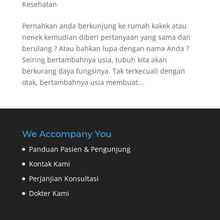
Kesehatan
Pernahkan anda berkunjung ke rumah kakek atau
nenek kemudian diberi pertanyaan yang sama dan
berulang ? Atau bahkan lupa dengan nama Anda ?
Seiring bertambahnya usia, tubuh kita akan
berkurang daya fungsinya. Tak terkecuali dengan
otak, bertambahnya usia membuat...
We Accompany You
Panduan Pasien & Pengunjung
Kontak Kami
Perjanjian Konsultasi
Dokter Kami