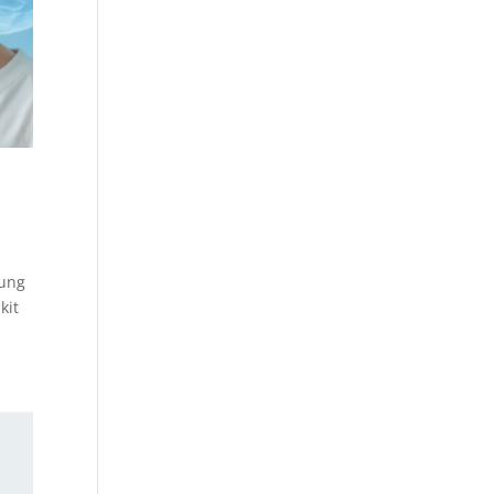
sung
kit