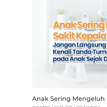
Anak Sering Mengeluh 
oleh
Admin
|
Jul 23, 2026
|
Info Kesehatan