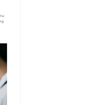
aha
ang