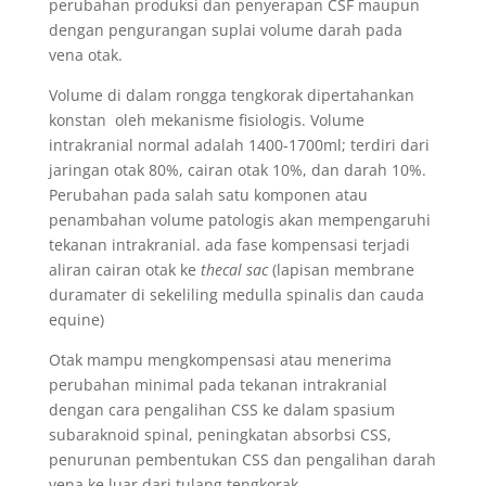
perubahan produksi dan penyerapan CSF maupun
dengan pengurangan suplai volume darah pada
vena otak.
Volume di dalam rongga tengkorak dipertahankan
konstan oleh mekanisme fisiologis. Volume
intrakranial normal adalah 1400-1700ml; terdiri dari
jaringan otak 80%, cairan otak 10%, dan darah 10%.
Perubahan pada salah satu komponen atau
penambahan volume patologis akan mempengaruhi
tekanan intrakranial. ada fase kompensasi terjadi
aliran cairan otak ke
thecal sac
(lapisan membrane
duramater di sekeliling medulla spinalis dan cauda
equine)
Otak mampu mengkompensasi atau menerima
perubahan minimal pada tekanan intrakranial
dengan cara pengalihan CSS ke dalam spasium
subaraknoid spinal, peningkatan absorbsi CSS,
penurunan pembentukan CSS dan pengalihan darah
vena ke luar dari tulang tengkorak.