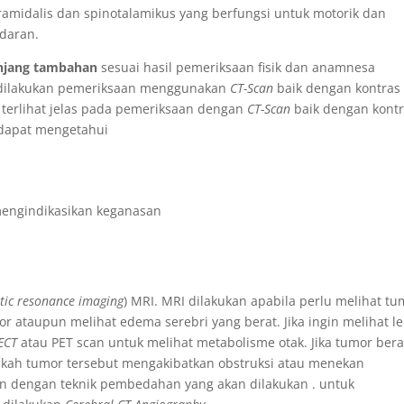
s piramidalis dan spinotalamikus yang berfungsi untuk motorik dan
adaran.
njang tambahan
sesuai hasil pemeriksaan fisik dan anamnesa
 dilakukan pemeriksaan menggunakan
CT-Scan
baik dengan kontras
terlihat jelas pada pemeriksaan dengan
CT-Scan
baik dengan kont
 dapat mengetahui
mengindikasikan keganasan
ic resonance imaging
) MRI. MRI dilakukan apabila perlu melihat tu
or ataupun melihat edema serebri yang berat. Jika ingin melihat l
ECT
atau PET scan untuk melihat metabolisme otak. Jika tumor ber
akah tumor tersebut mengakibatkan obstruksi atau menekan
an dengan teknik pembedahan yang akan dilakukan . untuk