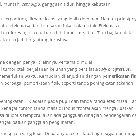
al, muntah,
cephalgia,
gangguan tidur, hingga kebutaan.
an, tergantung dimana lokasi yang lebih dominan. Namun prinsipn
yaitu efek masa dan kerusakan fokal dalam otak. Efek masa
an efek yang diakibatkan oleh tumor tersebut. Tiap bagian otak
sakan terjadi tergantung lokasinya.
ma dengan penyakit lainnya. Pertama dimulai
 tumor otak perjalanan keluhan yang bersifat
slowly progressive
.
memerlukan waktu. Kemudian dilanjutkan dengan
pemeriksaan fis
n berbagai pemeriksaan fisik, seperti tanda peningkatan tekanan
eningkatan TIK adalah pada pupil dan tanda-tanda efek masa. Ta
 Sebagai contoh tanda masa di lobus frontal akan mengakibatkan
 masa di lobus temporal akan ada gangguan dibagian pendengaran d
mengakibatkan gangguan penglihatan.
an gejala yang khas. Di batang otak terdapat tiga bagian penting,