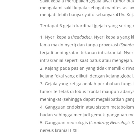
Sakit kepala merupakan gejala awal tumor ota
mengalami sakit kepala sebagai manifestasi aw
menjadi lebih banyak yaitu sebanyak 41%. Kej
Terdapat 6 gejala kardinal (gejala yang serin
Nyeri kepala (
headache)
. Nyeri kepala yang 
lama makin nyeri) dan tanpa provokasi (
Sponta
terjadi peningkatan tekanan intrakranial. Nyer
intrakranial seperti saat batuk atau mengejan.
Kejang pada pasien yang tidak memiliki riw
kejang fokal yang diikuti dengan kejang global
Gejala yang ketiga adalah perubahan fungsi
tumor terletak di lobus frontal maupun adanya
meningkat (sehingga dapat megakibatkan ga
Gangguan endokrin atau sistem metabolism
badan sehingga menjadi gemuk, gangguan ment
Gangguan neurologis (
Localizing
Neurologic D
nervus kranial I-XII.