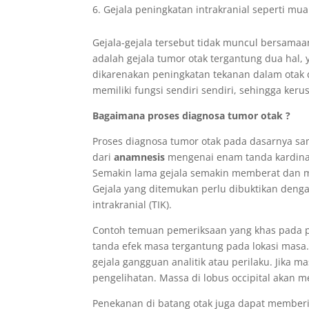
Gejala peningkatan intrakranial seperti mu
Gejala-gejala tersebut tidak muncul bersama
adalah gejala tumor otak tergantung dua hal, 
dikarenakan peningkatan tekanan dalam otak d
memiliki fungsi sendiri sendiri, sehingga keru
Bagaimana proses diagnosa tumor otak ?
Proses diagnosa tumor otak pada dasarnya sa
dari
anamnesis
mengenai enam tanda kardinal
Semakin lama gejala semakin memberat dan 
Gejala yang ditemukan perlu dibuktikan denga
intrakranial (TIK).
Contoh temuan pemeriksaan yang khas pada p
tanda efek masa tergantung pada lokasi masa.
gejala gangguan analitik atau perilaku. Jika
pengelihatan. Massa di lobus occipital akan 
Penekanan di batang otak juga dapat memberik