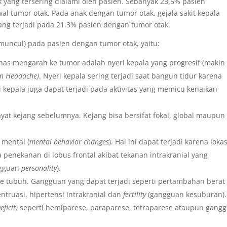
k yang tersering dialami oleh pasien. Sebanyak 23,5% pasien
al tumor otak. Pada anak dengan tumor otak, gejala sakit kepala
ang terjadi pada 21.3% pasien dengan tumor otak.
g muncul) pada pasien dengan tumor otak, yaitu:
khas mengarah ke tumor adalah nyeri kepala yang progresif (makin
n Headache)
. Nyeri kepala sering terjadi saat bangun tidur karena
i kepala juga dapat terjadi pada aktivitas yang memicu kenaikan
ayat kejang sebelumnya. Kejang bisa bersifat fokal, global maupun
.
 mental (
mental behavior changes
). Hal ini dapat terjadi karena lokas
 penekanan di lobus frontal akibat tekanan intrakranial yang
ngguan
personality
).
e tubuh. Gangguan yang dapat terjadi seperti pertambahan berat
ruasi, hipertensi intrakranial dan
fertility
(gangguan kesuburan).
eficit)
seperti hemiparese, paraparese, tetraparese ataupun gang