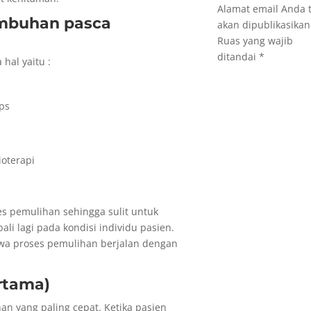
Alamat email Anda 
mbuhan pasca
akan dipublikasikan
Ruas yang wajib
ditandai
*
hal yaitu :
ops
ioterapi
s pemulihan sehingga sulit untuk
i lagi pada kondisi individu pasien.
hwa proses pemulihan berjalan dengan
rtama)
han yang paling cepat. Ketika pasien