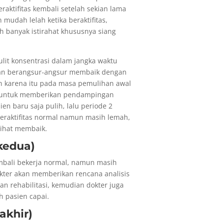
raktifitas kembali setelah sekian lama
 mudah lelah ketika beraktifitas,
h banyak istirahat khususnya siang
ulit konsentrasi dalam jangka waktu
akan berangsur-angsur membaik dengan
eh karena itu pada masa pemulihan awal
en untuk memberikan pendampingan
en baru saja pulih, lalu periode 2
beraktifitas normal namun masih lemah,
lihat membaik.
kedua)
embali bekerja normal, namun masih
okter akan memberikan rencana analisis
an rehabilitasi, kemudian dokter juga
 pasien capai.
akhir)