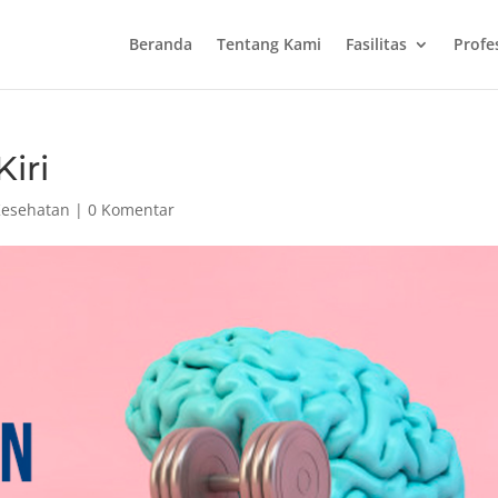
Beranda
Tentang Kami
Fasilitas
Profe
iri
Kesehatan
|
0 Komentar