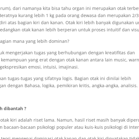
brum), dari namanya kita bisa tahu organ ini merupakan otak terbe
. Beratnya kurang lebih 1 kg pada orang dewasa dan merupakan 2/3
rdiri atas bagian kiri dan kanan. Otak kiri lebih banyak digunakan 
sedangkan otak kanan lebih berperan untuk proses intuitif dan visu
 bagian mana yang lebih dominan?
uk mengerjakan tugas yang berhubungan dengan kreatifitas dan
 kemampuan yang erat dengan otak kanan antara lain music, warn
spresikan emosi, intuisi, imajinasi.
n tugas-tugas yang sifatnya logis. Bagian otak ini dinilai lebih
dengan Bahasa, logika, pemikiran kritis, angka-angka, analisis.
ah dibantah ?
tak kiri adalah riset lama. Namun, hasil riset masih banyak diper
bacaan-bacaan psikologi populer atau kuis-kuis psikologi di Inter
teori mengenai dominasi otak kanan dan otak kiri dinyatakan tida