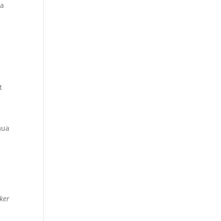
pa
h
t
mua
ker