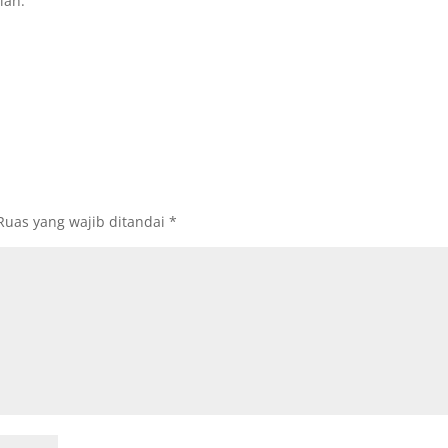
ian.
Ruas yang wajib ditandai
*