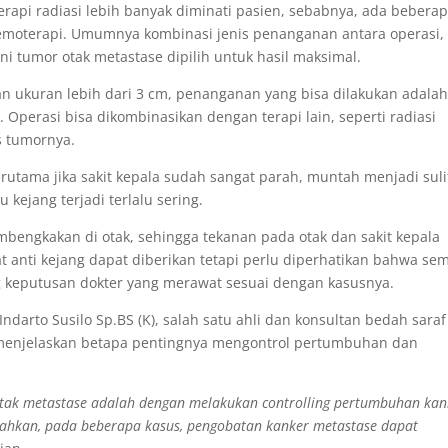
rapi radiasi lebih banyak diminati pasien, sebabnya, ada bebera
 kemoterapi. Umumnya kombinasi jenis penanganan antara operasi,
i tumor otak metastase dipilih untuk hasil maksimal.
 ukuran lebih dari 3 cm, penanganan yang bisa dilakukan adala
Operasi bisa dikombinasikan dengan terapi lain, seperti radiasi
s tumornya.
rutama jika sakit kepala sudah sangat parah, muntah menjadi suli
 kejang terjadi terlalu sering.
bengkakan di otak, sehingga tekanan pada otak dan sakit kepala
t anti kejang dapat diberikan tetapi perlu diperhatikan bahwa se
 keputusan dokter yang merawat sesuai dengan kasusnya.
Indarto Susilo Sp.BS (K), salah satu ahli dan konsultan bedah saraf
o menjelaskan betapa pentingnya mengontrol pertumbuhan dan
tak metastase adalah dengan melakukan controlling pertumbuhan kan
Bahkan, pada beberapa kasus, pengobatan kanker metastase dapat