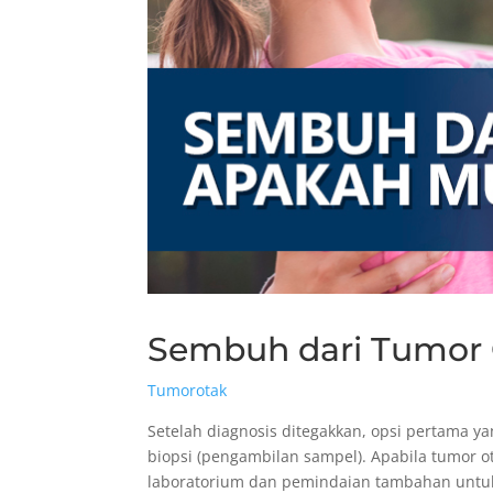
Sembuh dari Tumor 
Tumorotak
Setelah diagnosis ditegakkan, opsi pertama 
biopsi (pengambilan sampel). Apabila tumor 
laboratorium dan pemindaian tambahan untuk 