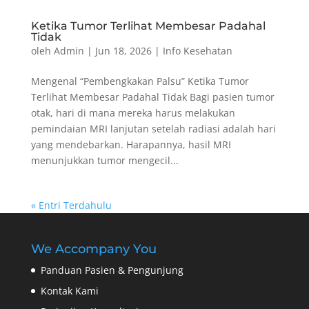
Ketika Tumor Terlihat Membesar Padahal
Tidak
oleh
Admin
|
Jun 18, 2026
|
Info Kesehatan
Mengenal “Pembengkakan Palsu” Ketika Tumor
Terlihat Membesar Padahal Tidak Bagi pasien tumor
otak, hari di mana mereka harus melakukan
pemindaian MRI lanjutan setelah radiasi adalah hari
yang mendebarkan. Harapannya, hasil MRI
menunjukkan tumor mengecil...
« Entri Terdahulu
We Accompany You
Panduan Pasien & Pengunjung
Kontak Kami