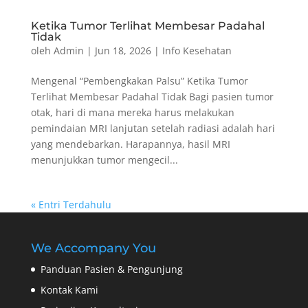
Ketika Tumor Terlihat Membesar Padahal
Tidak
oleh
Admin
|
Jun 18, 2026
|
Info Kesehatan
Mengenal “Pembengkakan Palsu” Ketika Tumor
Terlihat Membesar Padahal Tidak Bagi pasien tumor
otak, hari di mana mereka harus melakukan
pemindaian MRI lanjutan setelah radiasi adalah hari
yang mendebarkan. Harapannya, hasil MRI
menunjukkan tumor mengecil...
« Entri Terdahulu
We Accompany You
Panduan Pasien & Pengunjung
Kontak Kami