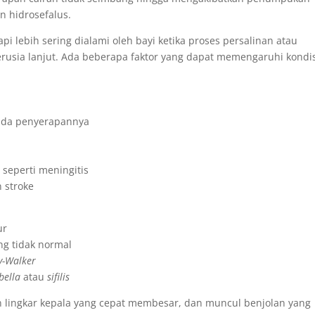
n hidrosefalus.
api lebih sering dialami oleh bayi ketika proses persalinan atau
erusia lanjut. Ada beberapa faktor yang dapat memengaruhi kondi
ipada penyerapannya
 seperti meningitis
n stroke
ur
ng tidak normal
y-Walker
bella
atau
sifilis
an lingkar kepala yang cepat membesar, dan muncul benjolan yang