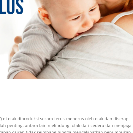
) di otak diproduksi secara terus-menerus oleh otak dan diserap
lah penting, antara lain melindungi otak dari cedera dan menjaga
yerapan cairan tidak seimbang hingga mengakibatkan penumpukan