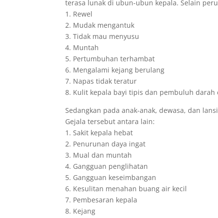
terasa lunak di ubun-ubun kepala. Selain peru
1. Rewel
2. Mudak mengantuk
3. Tidak mau menyusu
4. Muntah
5. Pertumbuhan terhambat
6. Mengalami kejang berulang
7. Napas tidak teratur
8. Kulit kepala bayi tipis dan pembuluh darah 
Sedangkan pada anak-anak, dewasa, dan lansia
Gejala tersebut antara lain:
1. Sakit kepala hebat
2. Penurunan daya ingat
3. Mual dan muntah
4. Gangguan penglihatan
5. Gangguan keseimbangan
6. Kesulitan menahan buang air kecil
7. Pembesaran kepala
8. Kejang