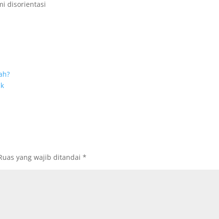
 disorientasi
ah?
ak
Ruas yang wajib ditandai
*